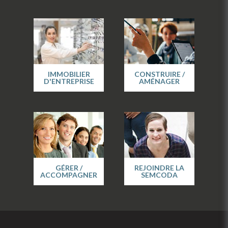
IMMOBILIER
CONSTRUIRE /
D'ENTREPRISE
AMÉNAGER
GÉRER /
REJOINDRE LA
ACCOMPAGNER
SEMCODA