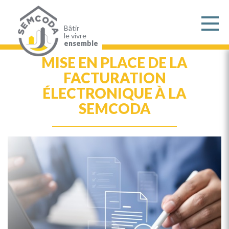
Aller
au
contenu
principal
Bâtir
le vivre
ensemble
MISE EN PLACE DE LA
FACTURATION
ÉLECTRONIQUE À LA
SEMCODA