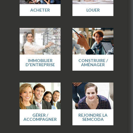
ACHETER
LOUER
IMMOBILIER
CONSTRUIRE /
D'ENTREPRISE
AMÉNAGER
GÉRER /
REJOINDRE LA
ACCOMPAGNER
SEMCODA