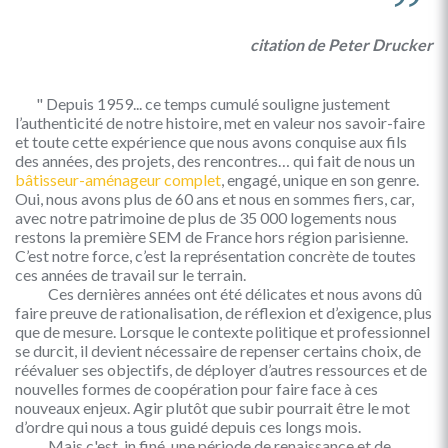
citation de Peter Drucker
" Depuis 1959... ce temps cumulé souligne justement
l’authenticité de notre histoire, met en valeur nos savoir-faire
et toute cette expérience que nous avons conquise aux fils
des années, des projets, des rencontres… qui fait de nous un
bâtisseur-aménageur complet
, engagé, unique en son genre.
Oui, nous avons plus de 60 ans et nous en sommes fiers, car,
avec notre patrimoine de plus de 35 000 logements nous
restons la première SEM de France hors région parisienne.
C’est notre force, c’est la représentation concrète de toutes
ces années de travail sur le terrain.
Ces dernières années ont été délicates et nous avons dû
faire preuve de rationalisation, de réflexion et d’exigence, plus
que de mesure. Lorsque le contexte politique et professionnel
se durcit, il devient nécessaire de repenser certains choix, de
réévaluer ses objectifs, de déployer d’autres ressources et de
nouvelles formes de coopération pour faire face à ces
nouveaux enjeux. Agir plutôt que subir pourrait être le mot
d’ordre qui nous a tous guidé depuis ces longs mois.
Mais c'est, in finé, une période de renaissance et de