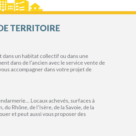
2
Appartement 2 pièces / 56m
Prix : 541 €
En savoir plus
DE TERRITOIRE
AUTUN (71)
Appartement - T3 - AUTUN
LOGEMENT SOCIAL
2
Appartement 3 pièces / 63m
dans un habitat collectif ou dans une
Prix : 559 €
ment dans de l’ancien avec le service vente de
En savoir plus
r vous accompagner dans votre projet de
AUTUN (71)
Appartement - T3 - AUTUN
LOGEMENT SOCIAL
endarmerie… Locaux achevés, surfaces à
2
Appartement 3 pièces / 63m
du Rhône, de l’Isère, de la Savoie, de la
Prix : 541 €
ouer et peut aussi vous proposer des
En savoir plus
AUTUN (71)