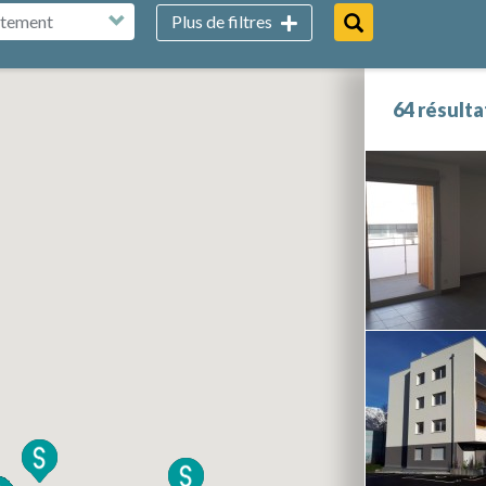
tement
Plus de filtres
64 résulta