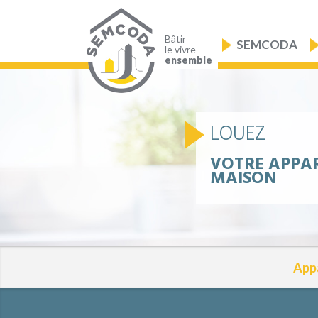
Aller
au
Navigation
contenu
principale
principal
Bâtir
SEMCODA
le vivre
ensemble
LOUEZ
VOTRE APPA
MAISON
App