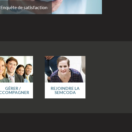
Enquête de satisfaction
BRION (01)
Appartement - T4 - BRION
LOGEMENT SOCIAL
2
Appartement 4 pièces / 85m
Prix : 932 €
En savoir plus
CERDON (01)
Appartement - T3 - CERDON
LOGEMENT SOCIAL
2
Appartement 3 pièces / 67m
Prix : 616 €
GÉRER /
REJOINDRE LA
CCOMPAGNER
SEMCODA
En savoir plus
CERDON (01)
Appartement - T4 - CERDON
LOGEMENT SOCIAL
2
Appartement 4 pièces / 83m