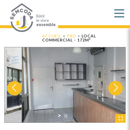
Aller
au
contenu
principal
Bâtir
le vivre
ensemble
ACCUEIL
>
PRO
>
LOCAL
COMMERCIAL - 172M²