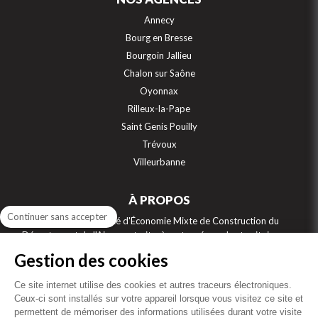
Annecy
Bourg en Bresse
Bourgoin Jallieu
Chalon sur Saône
Oyonnax
Rilleux-la-Pape
Saint Genis Pouilly
Trévoux
Villeurbanne
À PROPOS
Continuer sans accepter
SEMCODA, Société d'Économie Mixte de Construction du
Département de l'Ain, construit, gère et aménage les territoires sur
7 départements : Ain, Jura, Isère, Rhône, Saône et Loire, Savoie et Haute
Gestion des cookies
Savoie. Numéro 1 de la location sociale sur la région Auvergne Rhône
Alpes, et acteur engagé de l’accession sociale à la propriété, la
Ce site internet utilise des cookies et autres traceurs électroniques.
SEMCODA bâti aussi des résidences étudiants, des maisons de retraite,
Ceux-ci sont installés sur votre appareil lorsque vous visitez ce site et
des résidences intergénérationnelles, des locaux professionnels, des
permettent de mémoriser des informations utilisées durant votre visite