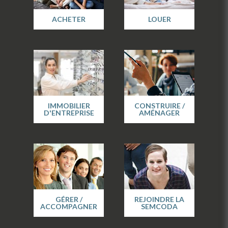
ACHETER
LOUER
IMMOBILIER
CONSTRUIRE /
D'ENTREPRISE
AMÉNAGER
GÉRER /
REJOINDRE LA
ACCOMPAGNER
SEMCODA