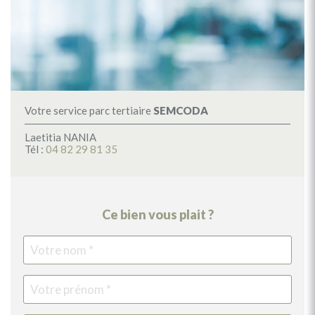
Votre service parc tertiaire
SEMCODA
Laetitia NANIA
Tél :
04 82 29 81 35
Ce bien vous plait ?
Votre
Vot
Vot
Vot
nom
pr
tél
ema