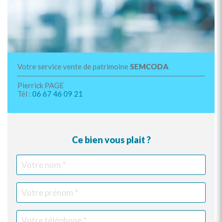
Votre service vente de patrimoine
SEMCODA
Pierrick PAGE
Tél :
06 67 46 09 21
Ce bien vous plait ?
Votre
Vot
Vot
Vot
nom
pr
tél
ema