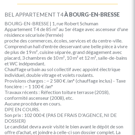
BEL APPARTEMENT T4
À BOURG-EN-BRESSE
BOURG-EN-BRESSE | 1, rue Robert Schuman
Appartement T4 de 85 m² au 1er étage avec ascenseur d'une
résidence sécurisée (fermée)
proche des commerces, écoles, services et du centre-ville.
Comprend un hall d'entrée desservant une belle pièce à vivre
de plus de 19 m², cuisine séparée, grand dégagement avec
placard, 3 chambres de 10 m², 10 m² et 12 m², salle-de-bains
et WC indépendant.
Chauffage urbain au sol collectif avec appoint électrique
individuel, double vitrage et volets roulants.
Provisions charges : ~ 2 580 € /an* (chauffage inclus) - Taxe
foncière : ~ 1 100 € /an*
Travaux récents : Réfection toiture terrasse (2018),
conformité ascenseur (2008), etc.
Aucune procédure en cours.
DPE EN COURS.
Son prix : 102 000 € (PAS DE FRAIS D'AGENCE, NI DE
DOSSIER)
Le candidat devra avoir visité le bien avant le dépôt de son
offre d'achat, et joindre à celle-ci son dossier complet. La