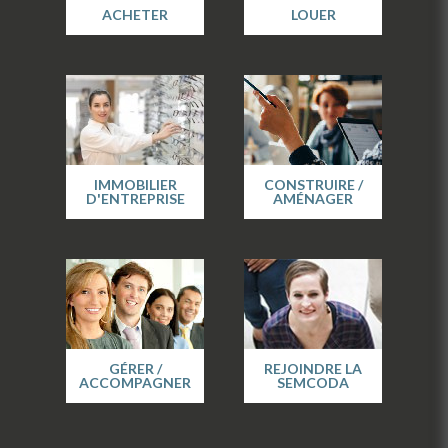
ACHETER
LOUER
IMMOBILIER
CONSTRUIRE /
D'ENTREPRISE
AMÉNAGER
GÉRER /
REJOINDRE LA
ACCOMPAGNER
SEMCODA