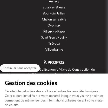
Annecy
Bourg en Bresse
Bourgoin Jallieu
Chalon sur Saône
Oyonnax
Rilleux-la-Pape
Saint Genis Pouilly
Trévoux
Villeurbanne
À PROPOS
Continuer sans accepter
SEMCODA, Société d'Économie Mixte de Construction du
Département de l'Ain, construit, gère et aménage les territoires sur
7 départements : Ain, Jura, Isère, Rhône, Saône et Loire, Savoie et Haute
Gestion des cookies
Savoie. Numéro 1 de la location sociale sur la région Auvergne Rhône
Alpes, et acteur engagé de l’accession sociale à la propriété, la
Ce site internet utilise des cookies et autres traceurs électroniques.
SEMCODA bâti aussi des résidences étudiants, des maisons de retraite,
Ceux-ci sont installés sur votre appareil lorsque vous visitez ce site et
des résidences intergénérationnelles, des locaux professionnels, des
permettent de mémoriser des informations utilisées durant votre visite
équipements collectifs de santé ou d’éducation, des gendarmeries…
de ce site.