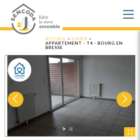
Aller
au
contenu
principal
Bâtir
le vivre
ensemble
ACCUEIL
>
LOUER
>
APPARTEMENT - T4 - BOURG EN
BRESSE