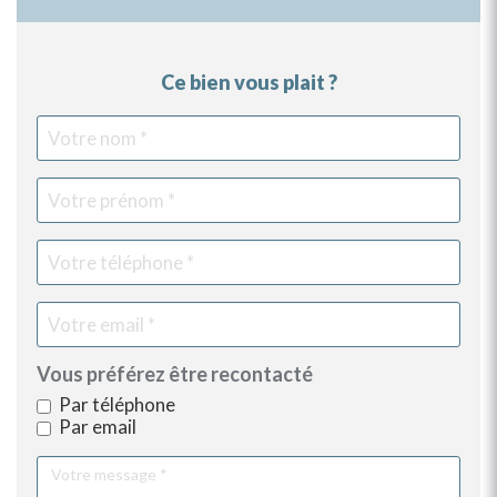
Ce bien vous plait ?
Votre
Vot
Vot
Vot
nom
pr
tél
ema
Vous préférez être recontacté
Par téléphone
Par email
Votre
message