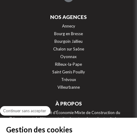
NOS AGENCES
Annecy
Bourg en Bresse
Bourgoin Jallieu
Chalon sur Saône
Oyonnax
Rilleux-la-Pape
Saint Genis Pouilly
Trévoux
Villeurbanne
À PROPOS
Continuer sans accepter
SEMCODA, Société d'Économie Mixte de Construction du
Département de l'Ain, construit, gère et aménage les territoires sur
7 départements : Ain, Jura, Isère, Rhône, Saône et Loire, Savoie et Haute
Gestion des cookies
Savoie. Numéro 1 de la location sociale sur la région Auvergne Rhône
Alpes, et acteur engagé de l’accession sociale à la propriété, la