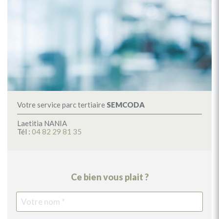
Votre service parc tertiaire
SEMCODA
Laetitia NANIA
Tél :
04 82 29 81 35
Ce bien vous plait ?
Votre
Vot
Vot
Vot
nom
pr
tél
ema