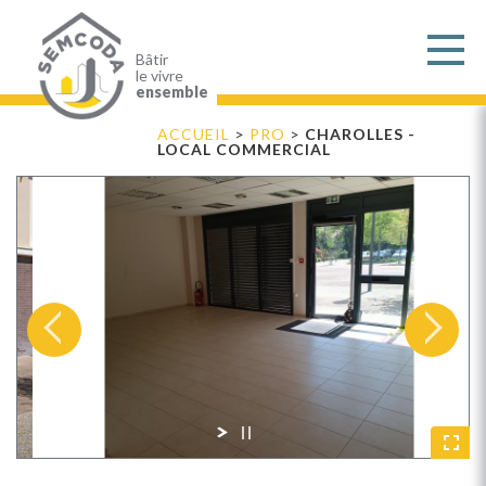
Aller
au
contenu
principal
Bâtir
le vivre
ensemble
ACCUEIL
>
PRO
>
CHAROLLES -
LOCAL COMMERCIAL