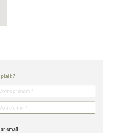
plait ?
re
Votre
Votre
nom
téléphone
email
ar email