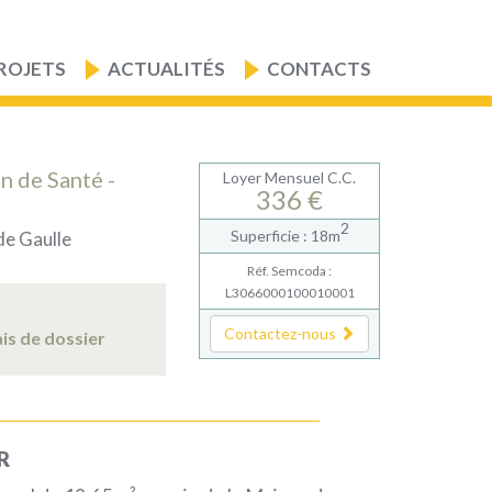
ROJETS
ACTUALITÉS
CONTACTS
n de Santé -
Loyer Mensuel C.C.
336 €
2
Superficie : 18m
de Gaulle
Réf. Semcoda :
L3066000100010001
Contactez-nous
ais de dossier
R