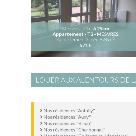
Mesvres (71) -
à 25km
Appartement - T3 - MESVRES
2
Appartement 3 pièces68m
671 €
LOUER AUX ALENTOURS DE
Nos résidences "Antully"
Nos résidences "Auxy"
Nos résidences "Brion"
Nos résidences "Charbonnat"
Nos résidences "Collonge-la-Madeleine"