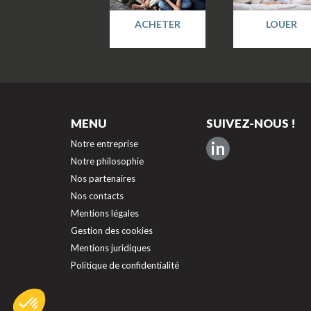
ACHETER
LOUER
MENU
SUIVEZ-NOUS !
Notre entreprise
in
Notre philosophie
Nos partenaires
Nos contacts
Mentions légales
Gestion des cookies
Mentions juridiques
Politique de confidentialité
Axeptio consent
Plateforme de Gestion du Consentement : Personnalisez vos O
Notre plateforme vous permet d'adapter et de gérer vos paramèt