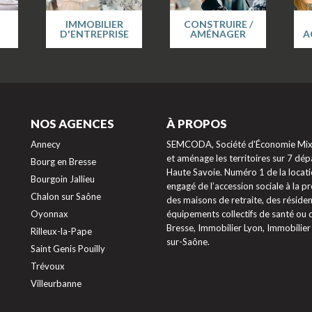
IMMOBILIER
CONSTRUIRE /
D'ENTREPRISE
AMÉNAGER
A
NOS AGENCES
À PROPOS
Annecy
SEMCODA, Société d'Économie Mixte
et aménage les territoires sur 7 dépa
Bourg en Bresse
Haute Savoie. Numéro 1 de la locati
Bourgoin Jallieu
engagé de l’accession sociale à la 
Chalon sur Saône
des maisons de retraite, des résiden
Oyonnax
équipements collectifs de santé ou
Bresse, Immobilier Lyon, Immobilier
Rilleux-la-Pape
sur-Saône.
Saint Genis Pouilly
Trévoux
ptions
Villeurbanne
res de confidentialité, en garantissant la conformité avec les ré