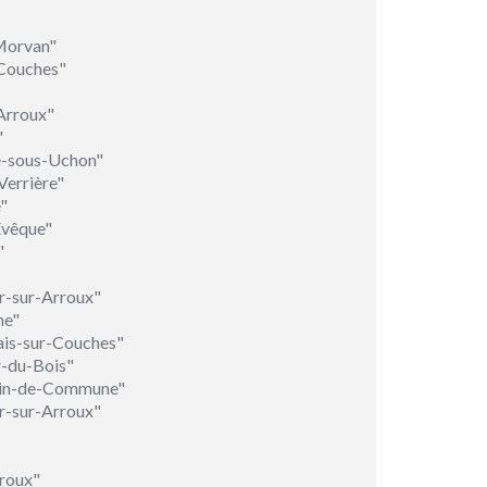
Morvan"
-Couches"
Arroux"
"
e-sous-Uchon"
Verrière"
"
Évêque"
"
r-sur-Arroux"
ne"
ais-sur-Couches"
r-du-Bois"
tin-de-Commune"
r-sur-Arroux"
rroux"