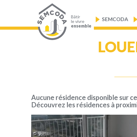
Aller
au
Navigation
contenu
principale
principal
Bâtir
SEMCODA
le vivre
ensemble
LOUE
Aucune résidence disponible sur c
Découvrez les résidences à proxim