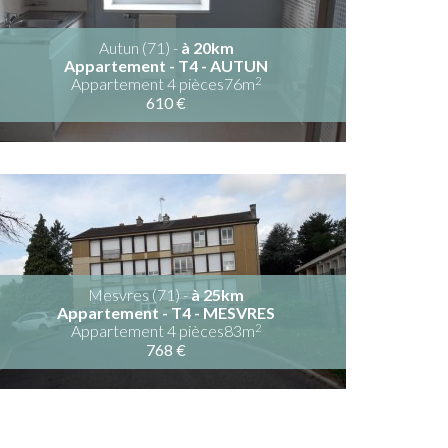
Autun (71) -
à 20km
Appartement - T4 - AUTUN
2
Appartement 4 pièces76m
610 €
Mesvres (71) -
à 25km
Appartement - T4 - MESVRES
2
Appartement 4 pièces83m
768 €