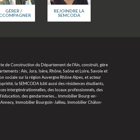
GÉRER /
REJOINDRE LA
CCOMPAGNER
SEMCODA
 de Construction du Département de l'Ain, construit, gère
rtements : Ain, Jura, Isère, Rhône, Saône et Loire, Savoie et
on sociale sur la région Auvergne Rhône Alpes, et acteur
propriété, la SEMCODA bâti aussi des résidences étudiants,
ces intergénérationnelles, des locaux professionnels, des
 d’éducation, des gendarmeries… Immobilier Bourg-en-
 Annecy, Immobilier Bourgoin-Jallieu, Immobilier Châlon-
glementations. Personnalisez vos préférences pour contrôler la ma