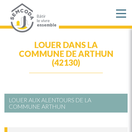
Aller
au
contenu
principal
Bâtir
le vivre
ensemble
LOUER DANS LA
COMMUNE DE ARTHUN
(42130)
LOUER AUX ALENTOURS DE LA
COMMUNE ARTHUN