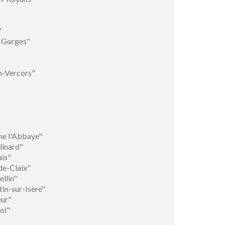
"
-Gorges"
n-Vercors"
ne l'Abbaye"
linard"
ais"
de-Claix"
llin"
in-sur-Isère"
eur"
ol"