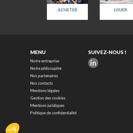
ACHETER
LOUER
MENU
SUIVEZ-NOUS !
Notre entreprise
in
Notre philosophie
Nos partenaires
Nos contacts
Mentions légales
Gestion des cookies
Mentions juridiques
Politique de confidentialité
Axeptio consent
Plateforme de Gestion du Consentement : Personnalisez vos O
Notre plateforme vous permet d'adapter et de gérer vos paramèt