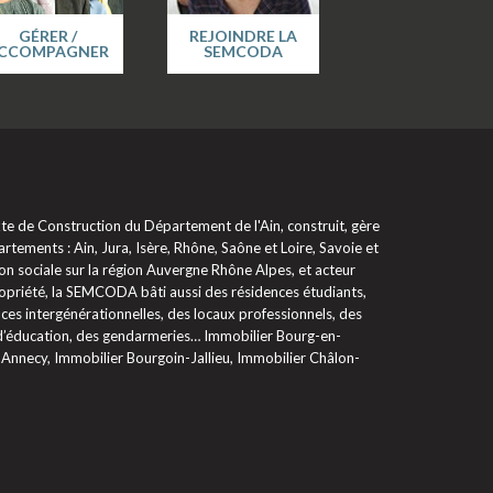
GÉRER /
REJOINDRE LA
CCOMPAGNER
SEMCODA
 de Construction du Département de l'Ain, construit, gère
rtements : Ain, Jura, Isère, Rhône, Saône et Loire, Savoie et
on sociale sur la région Auvergne Rhône Alpes, et acteur
propriété, la SEMCODA bâti aussi des résidences étudiants,
ces intergénérationnelles, des locaux professionnels, des
 d’éducation, des gendarmeries… Immobilier Bourg-en-
 Annecy, Immobilier Bourgoin-Jallieu, Immobilier Châlon-
glementations. Personnalisez vos préférences pour contrôler la ma