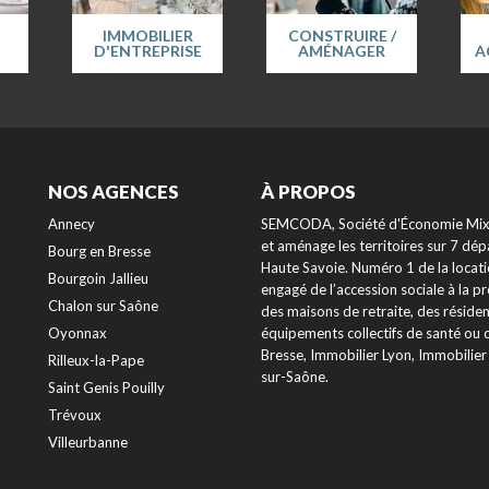
IMMOBILIER
CONSTRUIRE /
D'ENTREPRISE
AMÉNAGER
A
NOS AGENCES
À PROPOS
Annecy
SEMCODA, Société d'Économie Mixte
et aménage les territoires sur 7 dépa
Bourg en Bresse
Haute Savoie. Numéro 1 de la locati
Bourgoin Jallieu
engagé de l’accession sociale à la 
Chalon sur Saône
des maisons de retraite, des résiden
Oyonnax
équipements collectifs de santé ou
Bresse, Immobilier Lyon, Immobilier
Rilleux-la-Pape
sur-Saône.
Saint Genis Pouilly
Trévoux
ptions
Villeurbanne
res de confidentialité, en garantissant la conformité avec les ré