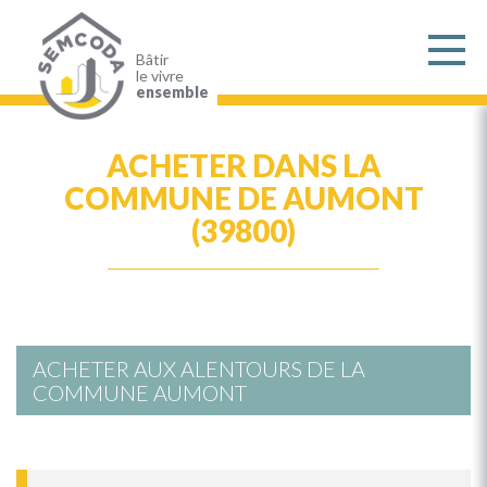
Aller
au
contenu
principal
Bâtir
le vivre
ensemble
ACHETER DANS LA
COMMUNE DE AUMONT
(39800)
ACHETER AUX ALENTOURS DE LA
COMMUNE AUMONT