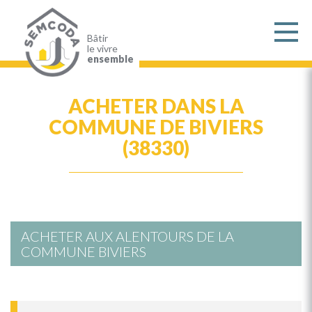
Aller
au
contenu
principal
Bâtir
le vivre
ensemble
ACHETER DANS LA
COMMUNE DE BIVIERS
(38330)
ACHETER AUX ALENTOURS DE LA
COMMUNE BIVIERS