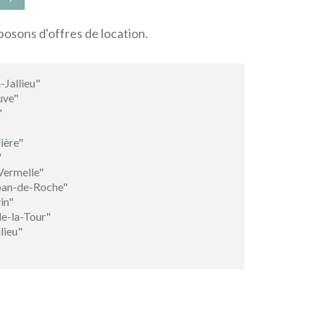
sposons d'offres de location.
Jallieu"
uve"
"
ière"
"
ermelle"
ban-de-Roche"
in"
e-la-Tour"
lieu"