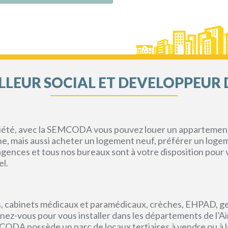
LEUR SOCIAL ET DEVELOPPEUR 
priété, avec la SEMCODA vous pouvez louer un appartement 
gne, mais aussi acheter un logement neuf, préférer un loge
s agences et tous nos bureaux sont à votre disposition pou
el.
, cabinets médicaux et paramédicaux, crèches, EHPAD, g
ez-vous pour vous installer dans les départements de l’Ain, 
CODA possède un parc de locaux tertiaires à vendre ou à l