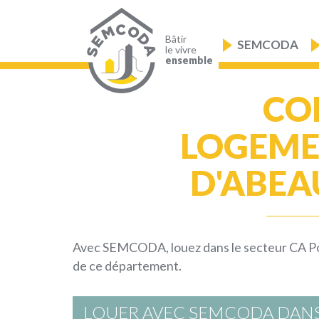
Aller
au
Navigation
contenu
principale
principal
Bâtir
SEMCODA
le vivre
ensemble
CO
LOGEMEN
D'ABEA
Avec SEMCODA, louez dans le secteur CA Porte
de ce département.
LOUER AVEC SEMCODA DANS LE