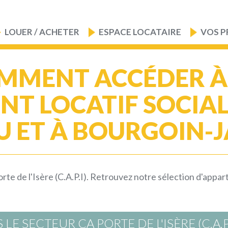
LOUER / ACHETER
ESPACE LOCATAIRE
VOS P
MMENT ACCÉDER À
T LOCATIF SOCIAL À
U ET À BOURGOIN-JA
 de l'Isère (C.A.P.I). Retrouvez notre sélection d'apparte
 SECTEUR CA PORTE DE L'ISÈRE (C.A.P.