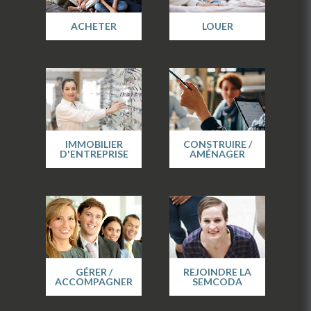
ACHETER
LOUER
IMMOBILIER
CONSTRUIRE /
D'ENTREPRISE
AMÉNAGER
GÉRER /
REJOINDRE LA
ACCOMPAGNER
SEMCODA