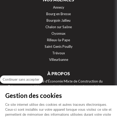
Annecy
Bourg en Bresse
Bourgoin Jallieu
Chalon sur Saône
Oyonnax
Rilleux-la-Pape
Saint Genis Pouilly
Trévoux
Villeurbanne
À PROPOS
Continuer sans accepter
SEMCODA, Société d'Économie Mixte de Construction du
Département de l'Ain, construit, gère et aménage les territoires sur
7 départements : Ain, Jura, Isère, Rhône, Saône et Loire, Savoie et Haute
Gestion des cookies
Savoie. Numéro 1 de la location sociale sur la région Auvergne Rhône
Alpes, et acteur engagé de l’accession sociale à la propriété, la
Ce site internet utilise des cookies et autres traceurs électroniques.
SEMCODA bâti aussi des résidences étudiants, des maisons de retraite,
Ceux-ci sont installés sur votre appareil lorsque vous visitez ce site et
des résidences intergénérationnelles, des locaux professionnels, des
permettent de mémoriser des informations utilisées durant votre visite