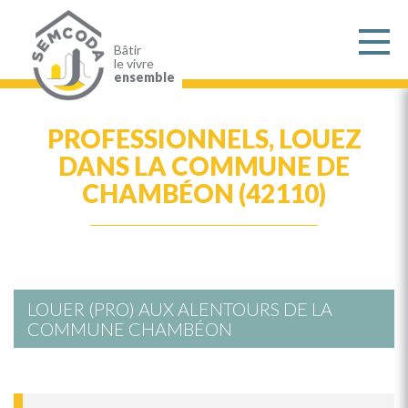
Aller
au
contenu
principal
Bâtir
le vivre
ensemble
PROFESSIONNELS, LOUEZ
DANS LA COMMUNE DE
CHAMBÉON (42110)
LOUER (PRO) AUX ALENTOURS DE LA
COMMUNE CHAMBÉON