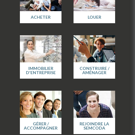
ACHETER
LOUER
IMMOBILIER
CONSTRUIRE /
D'ENTREPRISE
AMÉNAGER
GÉRER /
REJOINDRE LA
ACCOMPAGNER
SEMCODA