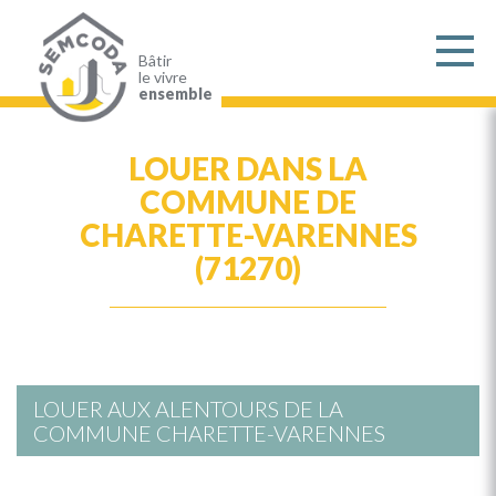
Aller
au
contenu
principal
Bâtir
le vivre
ensemble
LOUER DANS LA
COMMUNE DE
CHARETTE-VARENNES
(71270)
LOUER AUX ALENTOURS DE LA
COMMUNE CHARETTE-VARENNES