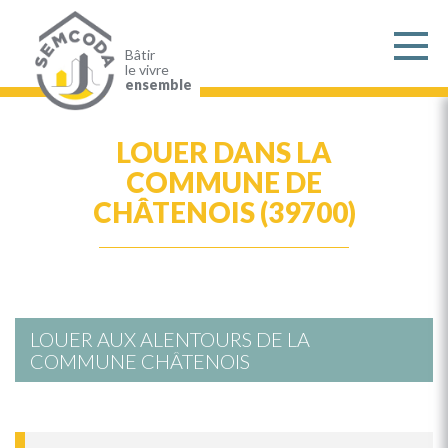
Aller
au
contenu
principal
Bâtir
le vivre
ensemble
LOUER DANS LA
COMMUNE DE
CHÂTENOIS (39700)
LOUER AUX ALENTOURS DE LA
COMMUNE CHÂTENOIS