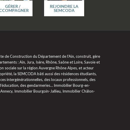
GÉRER /
REJOINDRE LA
CCOMPAGNER
SEMCODA
 de Construction du Département de l'Ain, construit, gère
rtements : Ain, Jura, Isère, Rhône, Saône et Loire, Savoie et
on sociale sur la région Auvergne Rhône Alpes, et acteur
propriété, la SEMCODA bâti aussi des résidences étudiants,
ces intergénérationnelles, des locaux professionnels, des
 d’éducation, des gendarmeries… Immobilier Bourg-en-
 Annecy, Immobilier Bourgoin-Jallieu, Immobilier Châlon-