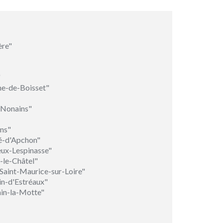
ère"
"
e-de-Boisset"
-Nonains"
ins"
é-d'Apchon"
eux-Lespinasse"
-le-Châtel"
Saint-Maurice-sur-Loire"
in-d'Estréaux"
in-la-Motte"