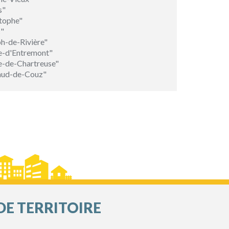
s"
stophe"
c"
h-de-Rivière"
re-d'Entremont"
e-de-Chartreuse"
baud-de-Couz"
DE TERRITOIRE