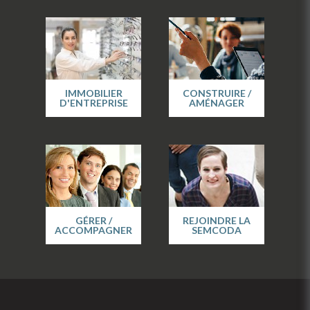
IMMOBILIER
CONSTRUIRE /
D'ENTREPRISE
AMÉNAGER
GÉRER /
REJOINDRE LA
ACCOMPAGNER
SEMCODA