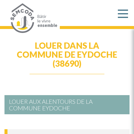
Aller
au
contenu
principal
Bâtir
le vivre
ensemble
LOUER DANS LA
COMMUNE DE EYDOCHE
(38690)
LOUER AUX ALENTOURS DE LA
COMMUNE EYDOCHE