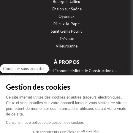
Bourgoin Jallieu
Chalon sur Saône
Oyonnax
Rilleux-la-Pape
Saint Genis Pouilly
Trévoux
Villeurbanne
À PROPOS
Continuer sans accepter
SEMCODA, Société d'Économie Mixte de Construction du
Département de l'Ain, construit, gère et aménage les territoires sur
7 départements : Ain, Jura, Isère, Rhône, Saône et Loire, Savoie et Haute
Gestion des cookies
Savoie. Numéro 1 de la location sociale sur la région Auvergne Rhône
Alpes, et acteur engagé de l’accession sociale à la propriété, la
Ce site internet utilise des cookies et autres traceurs électroniques.
SEMCODA bâti aussi des résidences étudiants, des maisons de retraite,
Ceux-ci sont installés sur votre appareil lorsque vous visitez ce site et
des résidences intergénérationnelles, des locaux professionnels, des
permettent de mémoriser des informations utilisées durant votre visite
équipements collectifs de santé ou d’éducation, des gendarmeries…
de ce site.
Immobilier Bourg-en-Bresse, Immobilier Lyon, Immobilier Annecy,
Consulter notre politique de gestion des cookies
Immobilier Bourgoin-Jallieu, Immobilier Châlon-sur-Saône.
Consentements certifiés par