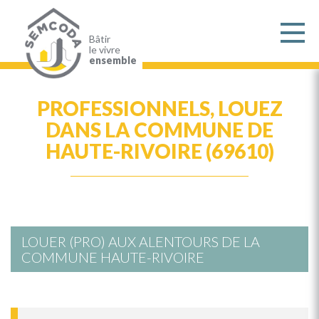
Aller
au
contenu
principal
Bâtir
le vivre
ensemble
PROFESSIONNELS, LOUEZ
DANS LA COMMUNE DE
HAUTE-RIVOIRE (69610)
LOUER (PRO) AUX ALENTOURS DE LA
COMMUNE HAUTE-RIVOIRE