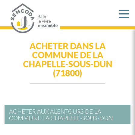
Aller
au
contenu
principal
Bâtir
le vivre
ensemble
ACHETER DANS LA
COMMUNE DE LA
CHAPELLE-SOUS-DUN
(71800)
ACHETER AUX ALENTOURS DE LA
COMMUNE LA CHAPELLE-SOUS-DUN