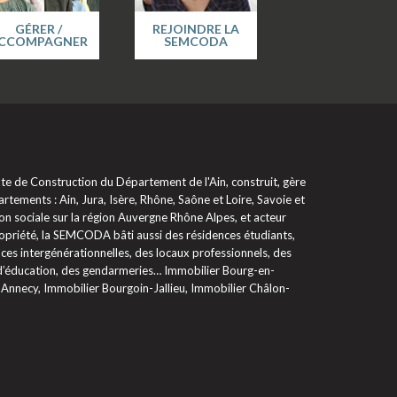
GÉRER /
REJOINDRE LA
CCOMPAGNER
SEMCODA
 de Construction du Département de l'Ain, construit, gère
rtements : Ain, Jura, Isère, Rhône, Saône et Loire, Savoie et
on sociale sur la région Auvergne Rhône Alpes, et acteur
propriété, la SEMCODA bâti aussi des résidences étudiants,
ces intergénérationnelles, des locaux professionnels, des
 d’éducation, des gendarmeries… Immobilier Bourg-en-
 Annecy, Immobilier Bourgoin-Jallieu, Immobilier Châlon-
glementations. Personnalisez vos préférences pour contrôler la ma