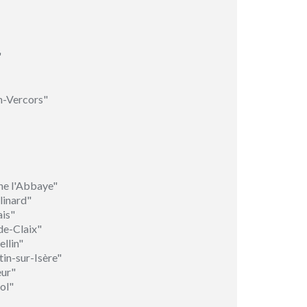
"
n-Vercors"
ne l'Abbaye"
linard"
ais"
de-Claix"
llin"
in-sur-Isère"
eur"
ol"