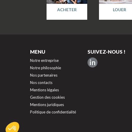
ACHETER
LOUER
MENU
SUIVEZ-NOUS !
Notre entreprise
in
Notre philosophie
Nos partenaires
Nos contacts
Mentions légales
Gestion des cookies
Mentions juridiques
Politique de confidentialité
Axeptio consent
Plateforme de Gestion du Consentement : Personnalisez vos O
Notre plateforme vous permet d'adapter et de gérer vos paramèt