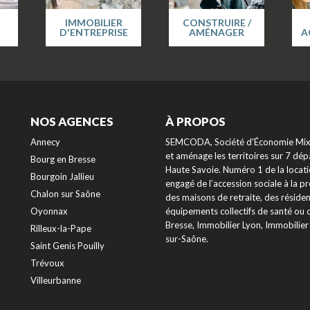
IMMOBILIER
CONSTRUIRE /
D'ENTREPRISE
AMÉNAGER
A
NOS AGENCES
À PROPOS
Annecy
SEMCODA, Société d'Économie Mixte
et aménage les territoires sur 7 dépa
Bourg en Bresse
Haute Savoie. Numéro 1 de la locati
Bourgoin Jallieu
engagé de l’accession sociale à la 
Chalon sur Saône
des maisons de retraite, des résiden
Oyonnax
équipements collectifs de santé ou
Bresse, Immobilier Lyon, Immobilier
Rilleux-la-Pape
sur-Saône.
Saint Genis Pouilly
Trévoux
ptions
Villeurbanne
res de confidentialité, en garantissant la conformité avec les ré