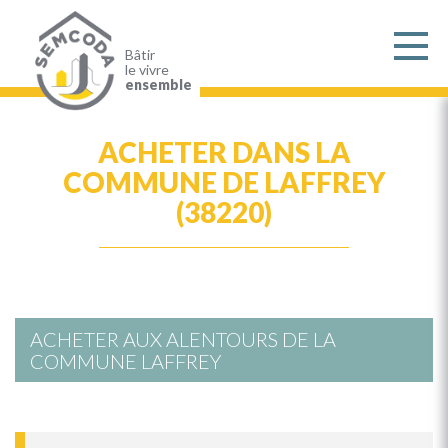
Aller
au
contenu
principal
Bâtir
le vivre
ensemble
ACHETER DANS LA
COMMUNE DE LAFFREY
(38220)
ACHETER AUX ALENTOURS DE LA
COMMUNE LAFFREY