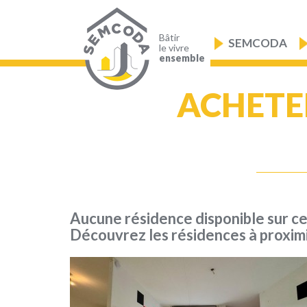
Aller
au
Navigation
contenu
principale
principal
Bâtir
SEMCODA
le vivre
ensemble
ACHETE
Aucune résidence disponible sur c
Découvrez les résidences à proxim