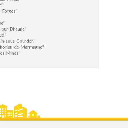
n"
s-Forges"
be"
n-sur-Dheune"
ud"
ain-sous-Gourdon"
phorien-de-Marmagne"
les-Mines"