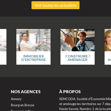
Voir toutes les actualités
IMMOBILIER
CONSTRUIRE /
D'ENTREPRISE
AMÉNAGER
A
NOS AGENCES
À PROPOS
Annecy
SEMCODA, Société d'Économie Mixte
et aménage les territoires sur 7 dépa
Bourg en Bresse
Haute Savoie. Numéro 1 de la locati