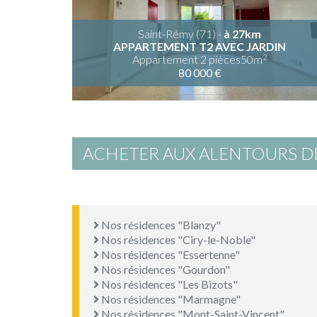
Saint-Rémy (71) -
à 27km
APPARTEMENT T2 AVEC JARDIN
2
Appartement 2 pièces50m
80 000 €
ACHETER AUX ALENTOURS D
Nos résidences "Blanzy"
Nos résidences "Ciry-le-Noble"
Nos résidences "Essertenne"
Nos résidences "Gourdon"
Nos résidences "Les Bizots"
Nos résidences "Marmagne"
Nos résidences "Mont-Saint-Vincent"