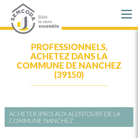
Aller
au
contenu
principal
Bâtir
le vivre
ensemble
PROFESSIONNELS,
ACHETEZ DANS LA
COMMUNE DE NANCHEZ
(39150)
ACHETER (PRO) AUX ALENTOURS DE LA
COMMUNE NANCHEZ