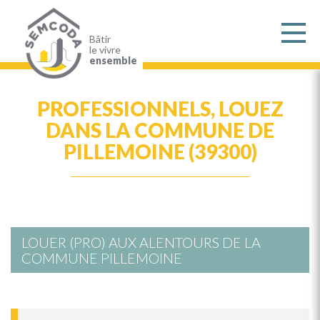
Aller
au
contenu
principal
Bâtir
le vivre
ensemble
PROFESSIONNELS, LOUEZ
DANS LA COMMUNE DE
PILLEMOINE (39300)
LOUER (PRO) AUX ALENTOURS DE LA
COMMUNE PILLEMOINE