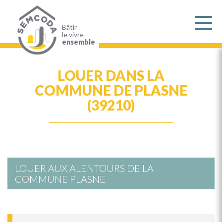
Aller
au
contenu
principal
Bâtir
le vivre
ensemble
LOUER DANS LA
COMMUNE DE PLASNE
(39210)
LOUER AUX ALENTOURS DE LA
COMMUNE PLASNE