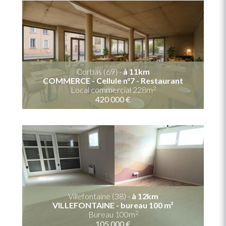
Corbas (69) -
à 11km
COMMERCE - Cellule n°7 - Restaurant
2
Local commercial 228m
420 000 €
Villefontaine (38) -
à 12km
VILLEFONTAINE - bureau 100 m²
2
Bureau 100m
105 000 €