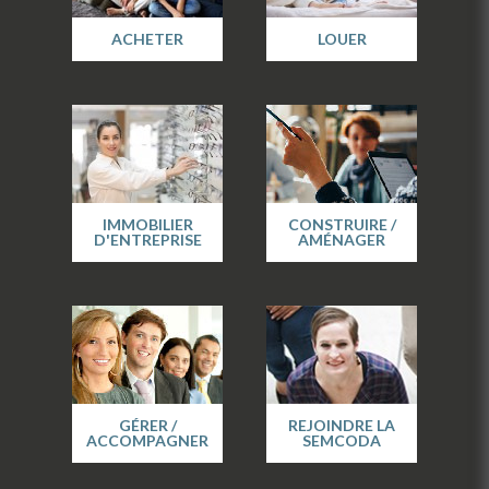
ACHETER
LOUER
IMMOBILIER
CONSTRUIRE /
D'ENTREPRISE
AMÉNAGER
GÉRER /
REJOINDRE LA
ACCOMPAGNER
SEMCODA