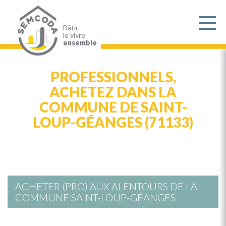
Aller
au
contenu
principal
Bâtir
le vivre
ensemble
PROFESSIONNELS,
ACHETEZ DANS LA
COMMUNE DE SAINT-
LOUP-GÉANGES (71133)
ACHETER (PRO) AUX ALENTOURS DE LA
COMMUNE SAINT-LOUP-GÉANGES