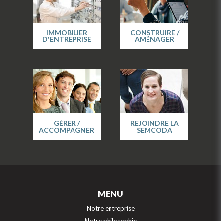
IMMOBILIER
CONSTRUIRE /
D'ENTREPRISE
AMÉNAGER
GÉRER /
REJOINDRE LA
ACCOMPAGNER
SEMCODA
MENU
Notre entreprise
Notre philosophie