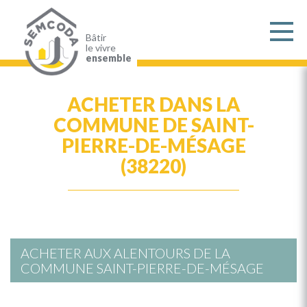
Aller
au
contenu
principal
Bâtir
le vivre
ensemble
ACHETER DANS LA
COMMUNE DE SAINT-
PIERRE-DE-MÉSAGE
(38220)
ACHETER AUX ALENTOURS DE LA
COMMUNE SAINT-PIERRE-DE-MÉSAGE