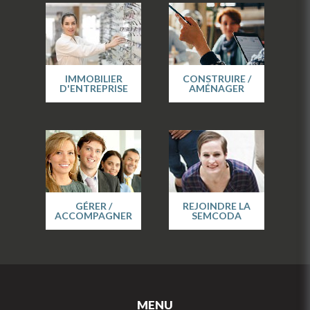
IMMOBILIER
CONSTRUIRE /
D'ENTREPRISE
AMÉNAGER
GÉRER /
REJOINDRE LA
ACCOMPAGNER
SEMCODA
MENU