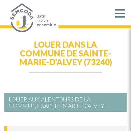
Aller
au
contenu
principal
Bâtir
le vivre
ensemble
LOUER DANS LA
COMMUNE DE SAINTE-
MARIE-D'ALVEY (73240)
LOUER AUX ALENTOURS DE LA
COMMUNE SAINTE-MARIE-D'ALVEY