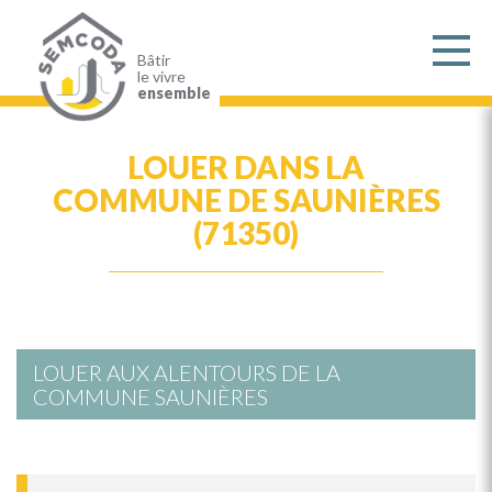
Aller
au
contenu
principal
Bâtir
le vivre
ensemble
LOUER DANS LA
COMMUNE DE SAUNIÈRES
(71350)
LOUER AUX ALENTOURS DE LA
COMMUNE SAUNIÈRES