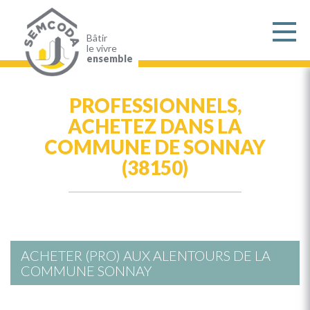
Aller
au
contenu
principal
Bâtir
le vivre
ensemble
PROFESSIONNELS,
ACHETEZ DANS LA
COMMUNE DE SONNAY
(38150)
ACHETER (PRO) AUX ALENTOURS DE LA
COMMUNE SONNAY