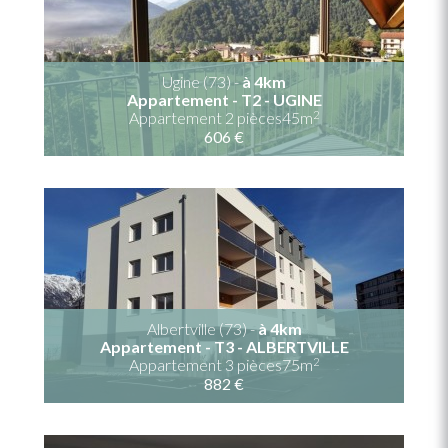
Ugine (73) -
à 4km
Appartement - T2 - UGINE
2
Appartement 2 pièces45m
606 €
Albertville (73) -
à 4km
Appartement - T3 - ALBERTVILLE
2
Appartement 3 pièces75m
882 €