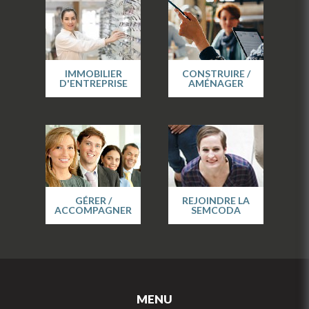
IMMOBILIER
CONSTRUIRE /
D'ENTREPRISE
AMÉNAGER
GÉRER /
REJOINDRE LA
ACCOMPAGNER
SEMCODA
MENU