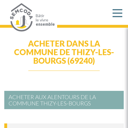
Aller
au
contenu
principal
Bâtir
le vivre
ensemble
ACHETER DANS LA
COMMUNE DE THIZY-LES-
BOURGS (69240)
ACHETER AUX ALENTOURS DE LA
COMMUNE THIZY-LES-BOURGS