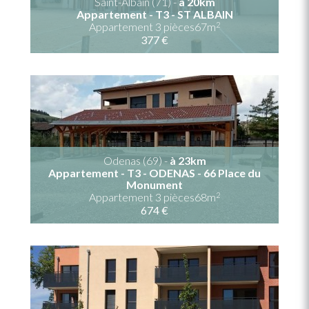
Saint-Albain (71) -
à 20km
Appartement - T3 - ST ALBAIN
2
Appartement 3 pièces67m
377 €
Odenas (69) -
à 23km
Appartement - T3 - ODENAS - 66 Place du
Monument
2
Appartement 3 pièces68m
674 €