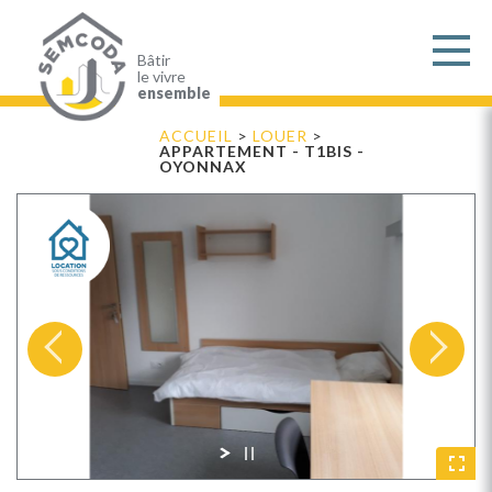
Aller
au
contenu
principal
Bâtir
le vivre
ensemble
ACCUEIL
>
LOUER
>
APPARTEMENT - T1BIS -
OYONNAX