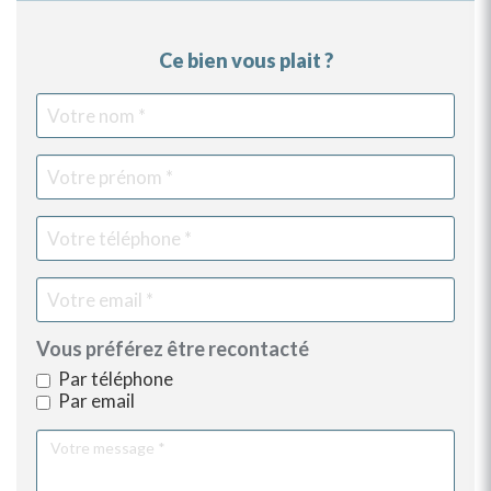
Ce bien vous plait ?
Votre
Vot
Vot
Vot
nom
pr
tél
ema
Vous préférez être recontacté
Par téléphone
Par email
Votre
message