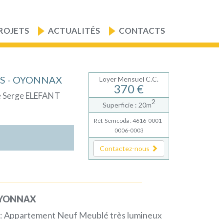
ROJETS
ACTUALITÉS
CONTACTS
BIS - OYONNAX
Loyer Mensuel C.C.
370 €
ce Serge ELEFANT
2
Superficie : 20m
Réf. Semcoda : 4616-0001-
0006-0003
Contactez-nous
OYONNAX
 : Appartement Neuf Meublé très lumineux