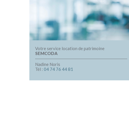
Votre service location de patrimoine
SEMCODA
Nadine Noris
Tél :
04 74 76 44 81