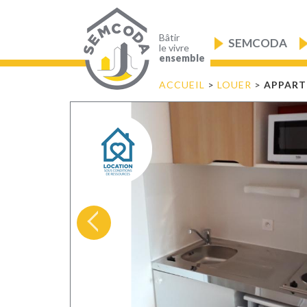
Aller
au
Navigation
contenu
principale
principal
Bâtir
SEMCODA
le vivre
ensemble
ACCUEIL
>
LOUER
>
APPART