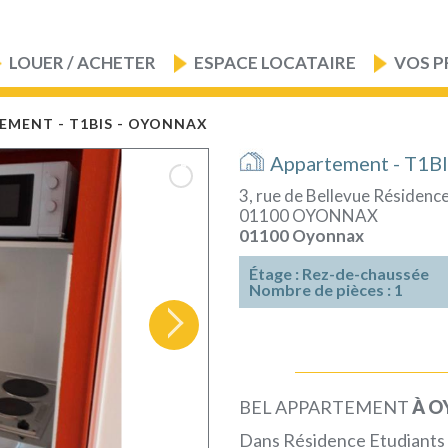
LOUER / ACHETER
ESPACE LOCATAIRE
VOS P
EMENT - T1BIS - OYONNAX
Appartement - T1
3, rue de Bellevue Résiden
01100 OYONNAX
01100 Oyonnax
Étage : Rez-de-chaussée
Nombre de pièces : 1
BEL APPARTEMENT
À 
Dans Résidence Etudiants