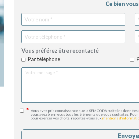
Ce bien vous 
Votre
Vot
nom
pré
Vous préférez être recontacté
Par téléphone
P
Votre
message
Vous avez pris connaissance que la SEMCODA traite les données 
vous avez bien reçus tous les éléments que vous souhaitez. Pour 
pour exercer vos droits, reportez-vous aux
mentions d’informati
Envoye