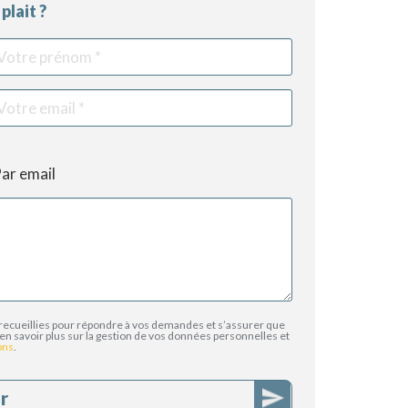
plait ?
re
Votre
Votre
nom
téléphone
email
ar email
recueillies pour répondre à vos demandes et s’assurer que
en savoir plus sur la gestion de vos données personnelles et
ons
.
r