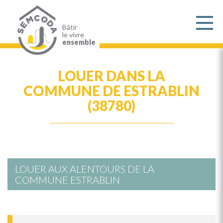
Aller
au
contenu
principal
Bâtir
le vivre
ensemble
LOUER DANS LA
COMMUNE DE ESTRABLIN
(38780)
LOUER AUX ALENTOURS DE LA
COMMUNE ESTRABLIN