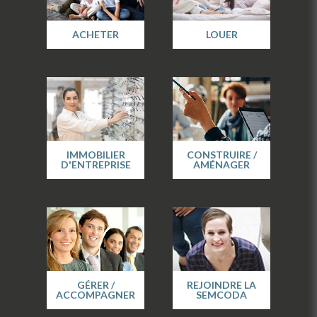
ACHETER
LOUER
IMMOBILIER
CONSTRUIRE /
D'ENTREPRISE
AMÉNAGER
GÉRER /
REJOINDRE LA
ACCOMPAGNER
SEMCODA