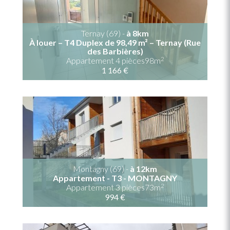
Ternay (69) -
à 8km
À louer – T4 Duplex de 98,49 m² – Ternay (Rue
des Barbières)
2
Appartement 4 pièces98m
1 166 €
Montagny (69) -
à 12km
Appartement - T3 - MONTAGNY
2
Appartement 3 pièces73m
994 €