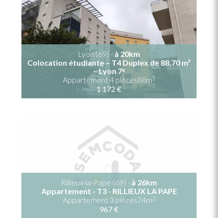
Lyon (69) -
à 20km
Colocation étudiante – T4 Duplex de 88,70 m²
– Lyon 7ᵉ
2
Appartement 4 pièces88m
1 172 €
Rillieux-la-Pape (69) -
à 26km
Appartement - T3 - RILLIEUX LA PAPE
2
Appartement 3 pièces74m
967 €