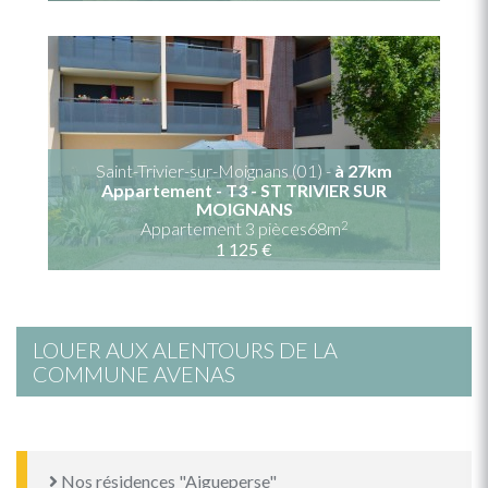
Saint-Trivier-sur-Moignans (01) -
à 27km
Appartement - T3 - ST TRIVIER SUR
MOIGNANS
2
Appartement 3 pièces68m
1 125 €
LOUER AUX ALENTOURS DE LA
COMMUNE AVENAS
Nos résidences "Aigueperse"