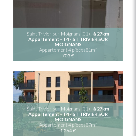
Saint-Trivier-sur-Moignans (01) -
à 27km
Appartement - T4 - ST TRIVIER SUR
MOIGNANS
2
Appartement 4 pièces81m
703 €
Saint-Trivier-sur-Moignans (01) -
à 27km
Appartement - T4 - ST TRIVIER SUR
MOIGNANS
2
Appartement 4 pièces87m
1 264 €