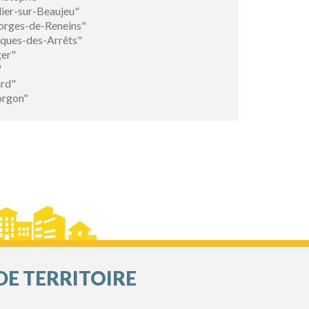
ier-sur-Beaujeu"
rges-de-Reneins"
ques-des-Arrêts"
er"
"
rd"
orgon"
DE TERRITOIRE