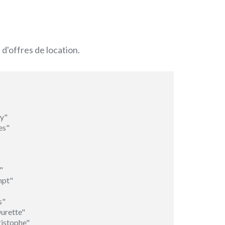
 d'offres de location.
y"
es"
"
mpt"
s"
urette"
istophe"