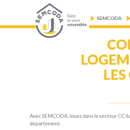
Aller
au
Navigation
contenu
principale
principal
Bâtir
SEMCODA
le vivre
ensemble
CO
LOGEME
LES
Avec SEMCODA, louez dans le secteur CC Saôn
département.