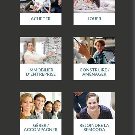
ACHETER
LOUER
IMMOBILIER
CONSTRUIRE /
D'ENTREPRISE
AMÉNAGER
GÉRER /
REJOINDRE LA
ACCOMPAGNER
SEMCODA