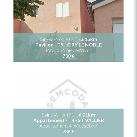
Ciry-le-Noble (71) -
à 15km
Pavillon - T5 - CIRY LE NOBLE
2
Pavillon 5 pièces98m
730 €
Saint-Vallier (71) -
à 21km
Appartement - T4 - ST VALLIER
2
Appartement 4 pièces88m
786 €