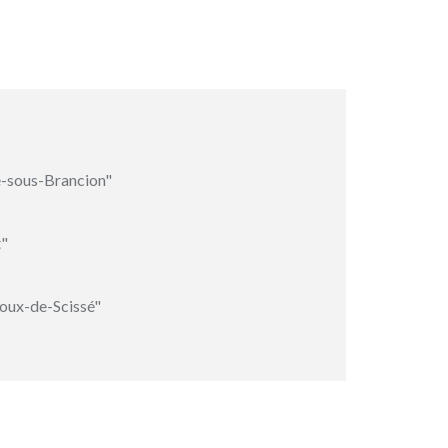
e-sous-Brancion"
t"
oux-de-Scissé"