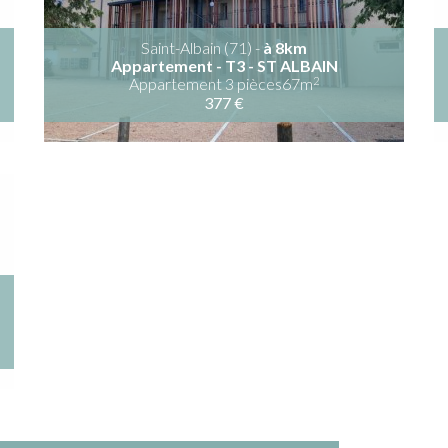
Saint-Albain (71) -
à 8km
Appartement - T3 - ST ALBAIN
2
Appartement 3 pièces67m
377 €