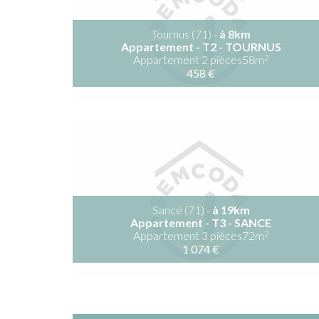
Tournus (71) -
à 8km
Appartement - T2 - TOURNUS
2
Appartement 2 pièces58m
458 €
Sancé (71) -
à 19km
Appartement - T3 - SANCE
2
Appartement 3 pièces72m
1 074 €