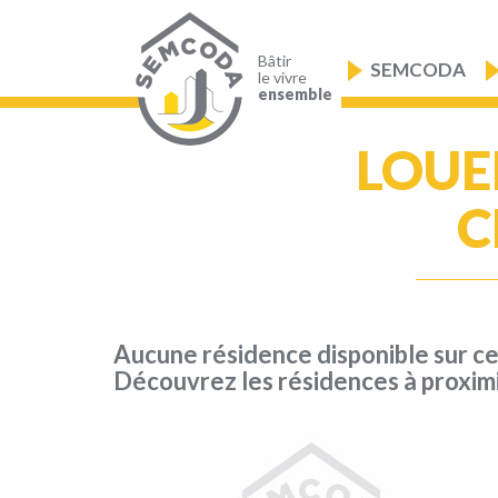
Aller
au
Navigation
contenu
principale
principal
Bâtir
SEMCODA
le vivre
ensemble
LOUE
C
Aucune résidence disponible sur c
Découvrez les résidences à proxim