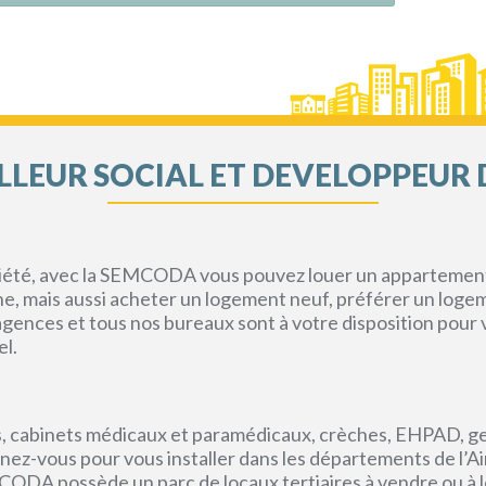
LEUR SOCIAL ET DEVELOPPEUR 
priété, avec la SEMCODA vous pouvez louer un appartement 
gne, mais aussi acheter un logement neuf, préférer un loge
s agences et tous nos bureaux sont à votre disposition pou
el.
, cabinets médicaux et paramédicaux, crèches, EHPAD, g
ez-vous pour vous installer dans les départements de l’Ain, 
CODA possède un parc de locaux tertiaires à vendre ou à l