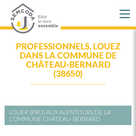
Aller
au
contenu
principal
Bâtir
le vivre
ensemble
PROFESSIONNELS, LOUEZ
DANS LA COMMUNE DE
CHÂTEAU-BERNARD
(38650)
LOUER (PRO) AUX ALENTOURS DE LA
COMMUNE CHÂTEAU-BERNARD