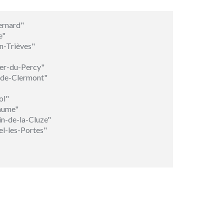
ernard"
e"
n-Trièves"
er-du-Percy"
-de-Clermont"
ol"
laume"
in-de-la-Cluze"
l-les-Portes"