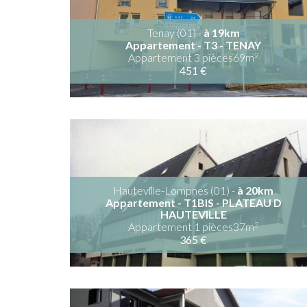
Tenay (01) -
à 19km
Appartement - T3 - TENAY
2
Appartement 3 pièces69m
451 €
Hauteville-Lompnes (01) -
à 20km
Appartement - T1BIS - PLATEAU D
HAUTEVILLE
2
Appartement 1 pièces37m
365 €