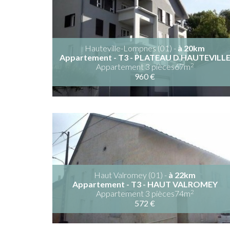
Hauteville-Lompnes (01) -
à 20km
Appartement - T3 - PLATEAU D HAUTEVILL
2
Appartement 3 pièces67m
960 €
Haut Valromey (01) -
à 22km
Appartement - T3 - HAUT VALROMEY
2
Appartement 3 pièces74m
572 €