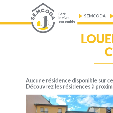
Aller
au
Navigation
contenu
principale
principal
Bâtir
SEMCODA
le vivre
ensemble
LOUE
C
Aucune résidence disponible sur c
Découvrez les résidences à proxim