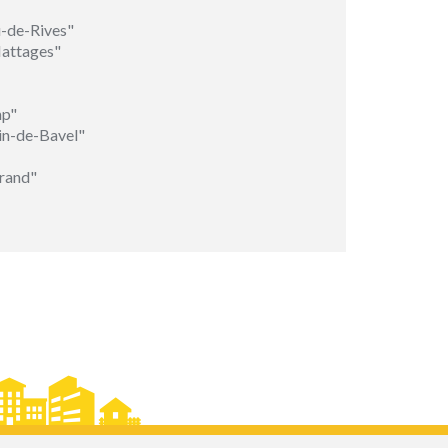
-de-Rives"
Nattages"
mp"
in-de-Bavel"
Grand"