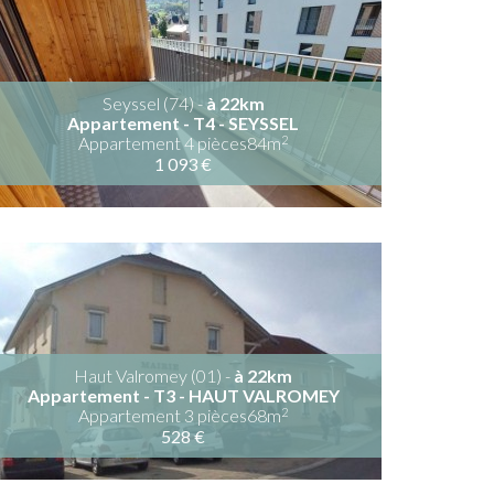
Seyssel (74) -
à 22km
Appartement - T4 - SEYSSEL
2
Appartement 4 pièces84m
1 093 €
Haut Valromey (01) -
à 22km
Appartement - T3 - HAUT VALROMEY
2
Appartement 3 pièces68m
528 €