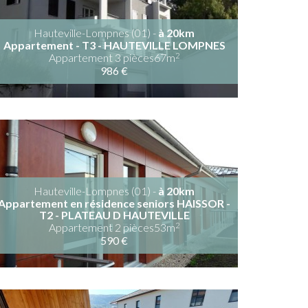
Hauteville-Lompnes (01) -
à 20km
Appartement - T3 - HAUTEVILLE LOMPNES
2
Appartement 3 pièces67m
986 €
Hauteville-Lompnes (01) -
à 20km
Appartement en résidence seniors HAISSOR -
T2 - PLATEAU D HAUTEVILLE
2
Appartement 2 pièces53m
590 €